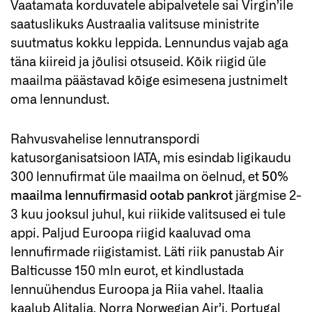
Vaatamata korduvatele abipalvetele sai Virgin’ile
saatuslikuks Austraalia valitsuse ministrite
suutmatus kokku leppida. Lennundus vajab aga
täna kiireid ja jõulisi otsuseid. Kõik riigid üle
maailma päästavad kõige esimesena justnimelt
oma lennundust.
Rahvusvahelise lennutranspordi
katusorganisatsioon IATA, mis esindab ligikaudu
300 lennufirmat üle maailma on öelnud, et
50%
maailma lennufirmasid ootab pankrot
järgmise 2-
3 kuu jooksul juhul, kui riikide valitsused ei tule
appi. Paljud Euroopa riigid kaaluvad oma
lennufirmade riigistamist. Läti riik panustab Air
Balticusse 150 mln eurot, et kindlustada
lennuühendus Euroopa ja Riia vahel. Itaalia
kaalub Alitalia, Norra Norwegian Air’i, Portugal