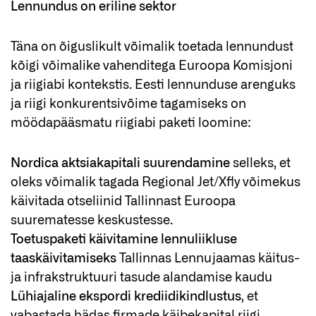
Lennundus on eriline sektor
Täna on õiguslikult võimalik toetada lennundust
kõigi võimalike vahenditega Euroopa Komisjoni
ja riigiabi kontekstis. Eesti lennunduse arenguks
ja riigi konkurentsivõime tagamiseks on
möödapääsmatu riigiabi paketi loomine:
Nordica aktsiakapitali suurendamine
selleks, et
oleks võimalik tagada Regional Jet/Xfly võimekus
käivitada otseliinid Tallinnast Euroopa
suurematesse keskustesse.
Toetuspaketi käivitamine lennuliikluse
taaskäivitamiseks
Tallinnas Lennujaamas käitus-
ja infrakstruktuuri tasude alandamise kaudu
Lühiajaline ekspordi krediidikindlustus
, et
vabastada hädas firmade käibekapital riigi