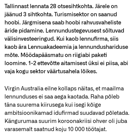
Tallinnast lennata 28 otsesihtkohta. Järele on
jäänud 3 sihtkohta. Turismisektor on saanud
hoobi. Järgmisena saab hoobi rahvusvaheliste
äride pidamine. Lennundustegevusest sõltuvad
välisinvesteeringud. Kui kaob lennufirma, siis
kaob ära Lennuakadeemia ja lennundushariduse
mõte. Möödapääsmatu on riigiabi paketi
loomine. 1-2 ettevõtte aitamisest üksi ei piisa, abi
vaja kogu sektor väärtusahela lõikes.
Virgin Australia eilne kollaps näitas, et maailma
lennunduses ei saa aega kaotada. Raha põleb
täna suurema kiirusega kui isegi kõige
ambitsioonikamad idufirmad suudavad põletada.
Kängurumaa suurim koroonakriisi ohver oli juba
varasemalt saatnud koju 10 000 töötajat.