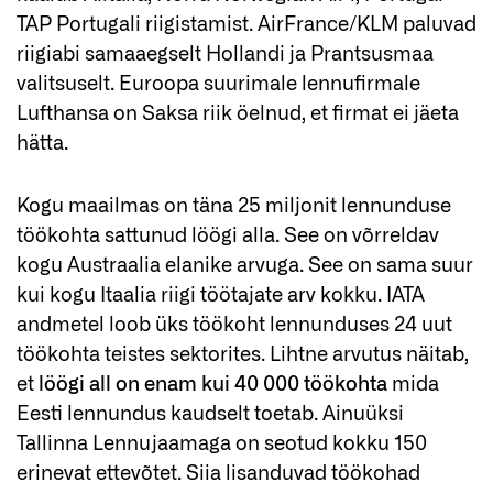
TAP Portugali riigistamist. AirFrance/KLM paluvad
riigiabi samaaegselt Hollandi ja Prantsusmaa
valitsuselt. Euroopa suurimale lennufirmale
Lufthansa on Saksa riik öelnud, et firmat ei jäeta
hätta.
Kogu maailmas on täna 25 miljonit lennunduse
töökohta sattunud löögi alla. See on võrreldav
kogu Austraalia elanike arvuga. See on sama suur
kui kogu Itaalia riigi töötajate arv kokku. IATA
andmetel loob üks töökoht lennunduses 24 uut
töökohta teistes sektorites. Lihtne arvutus näitab,
et
löögi all on enam kui 40 000 töökohta
mida
Eesti lennundus kaudselt toetab. Ainuüksi
Tallinna Lennujaamaga on seotud kokku 150
erinevat ettevõtet. Siia lisanduvad töökohad