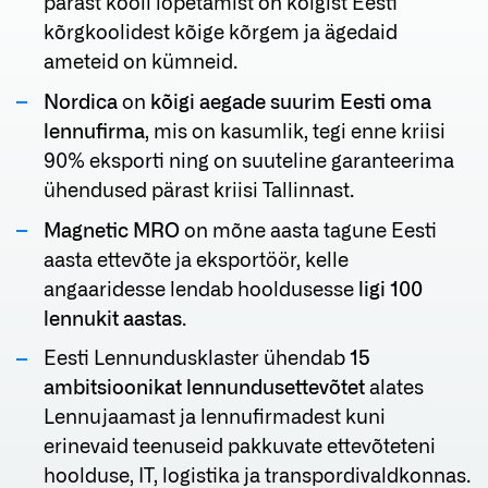
pärast kooli lõpetamist on kõigist Eesti
kõrgkoolidest kõige kõrgem ja ägedaid
ameteid on kümneid.
Nordica
on
kõigi aegade suurim Eesti oma
lennufirma
, mis on kasumlik, tegi enne kriisi
90% eksporti ning on suuteline garanteerima
ühendused pärast kriisi Tallinnast.
Magnetic MRO
on mõne aasta tagune Eesti
aasta ettevõte ja eksportöör, kelle
angaaridesse lendab hooldusesse
ligi 100
lennukit aastas
.
Eesti Lennundusklaster ühendab
15
ambitsioonikat lennundusettevõtet
alates
Lennujaamast ja lennufirmadest kuni
erinevaid teenuseid pakkuvate ettevõteteni
hoolduse, IT, logistika ja transpordivaldkonnas.