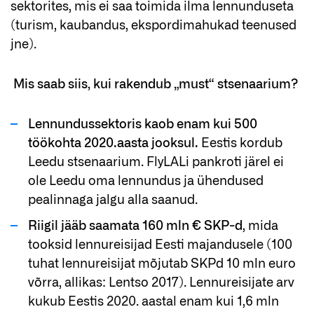
sektorites, mis ei saa toimida ilma lennunduseta
(turism, kaubandus, ekspordimahukad teenused
jne).
Mis saab siis, kui rakendub „must“ stsenaarium?
Lennundussektoris kaob enam kui 500
töökohta 2020.aasta jooksul.
Eestis kordub
Leedu stsenaarium. FlyLALi pankroti järel ei
ole Leedu oma lennundus ja ühendused
pealinnaga jalgu alla saanud.
Riigil jääb saamata 160 mln € SKP-d
, mida
tooksid lennureisijad Eesti majandusele (100
tuhat lennureisijat mõjutab SKPd 10 mln euro
võrra, allikas: Lentso 2017). Lennureisijate arv
kukub Eestis 2020. aastal enam kui 1,6 mln