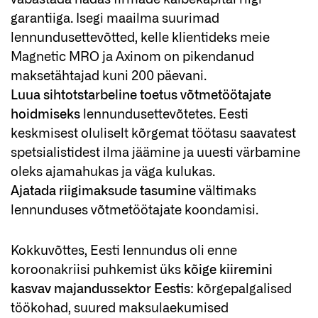
garantiiga. Isegi maailma suurimad
lennundusettevõtted, kelle klientideks meie
Magnetic MRO ja Axinom on pikendanud
maksetähtajad kuni 200 päevani.
Luua sihtotstarbeline toetus võtmetöötajate
hoidmiseks
lennundusettevõtetes. Eesti
keskmisest oluliselt kõrgemat töötasu saavatest
spetsialistidest ilma jäämine ja uuesti värbamine
oleks ajamahukas ja väga kulukas.
Ajatada riigimaksude tasumine
vältimaks
lennunduses võtmetöötajate koondamisi.
Kokkuvõttes, Eesti lennundus oli enne
koroonakriisi puhkemist üks
kõige kiiremini
kasvav majandussektor Eestis
: kõrgepalgalised
töökohad, suured maksulaekumised