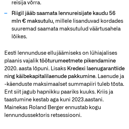
reisija võrra.
Riigil jääb saamata lennureisijate kaudu 56
mln € maksutulu
, millele lisanduvad kordades
suuremad saamata maksutulud väärtusahela
lõikes.
Eesti lennunduse ellujäämiseks on lühiajalises
plaanis vajalik
t
ööturumeetme
te
pikenda
mine
2020. aasta lõpuni. Lisaks
Kredexi laenugarantiide
ning käibekapitalilaenude pakkumine
. Laenude ja
-käenduste maksimaalset summapiiri tuleb tõsta.
Ent siit jagub hapnikku paariks kuuks. Kriis ja
taastumine kestab aga kuni 2023.aastani.
Mainekas Roland Berger ennustab kogu
lennundussektoris retsessiooni.