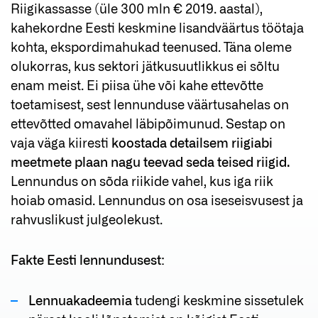
Riigikassasse (üle 300 mln € 2019. aastal),
kahekordne Eesti keskmine lisandväärtus töötaja
kohta, ekspordimahukad teenused. Täna oleme
olukorras, kus sektori jätkusuutlikkus ei sõltu
enam meist. Ei piisa ühe või kahe ettevõtte
toetamisest, sest lennunduse väärtusahelas on
ettevõtted omavahel läbipõimunud. Sestap on
vaja väga kiiresti
koostada detailsem riigiabi
meetmete plaan nagu teevad seda teised riigid.
Lennundus on sõda riikide vahel, kus iga riik
hoiab omasid. Lennundus on osa iseseisvusest ja
rahvuslikust julgeolekust.
Fakte Eesti lennundusest:
Lennuakadeemia
tudengi keskmine sissetulek