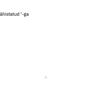
tähistatud
*
-ga