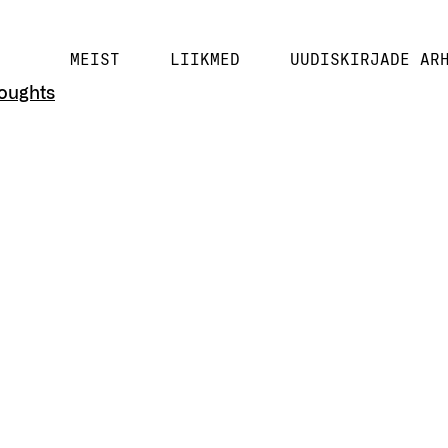
MEIST
LIIKMED
UUDISKIRJADE AR
houghts