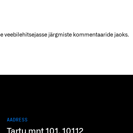
sse veebilehitsejasse järgmiste kommentaaride jaoks.
AADRESS
Tartu mnt 101, 10112