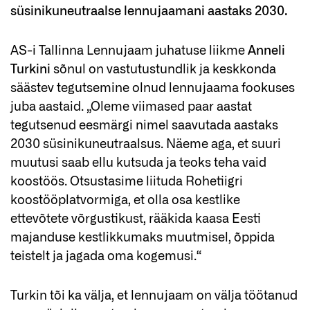
süsinikuneutraalse lennujaamani aastaks 2030.
AS-i Tallinna Lennujaam juhatuse liikme
Anneli
Turkini
sõnul on vastutustundlik ja keskkonda
säästev tegutsemine olnud lennujaama fookuses
juba aastaid. „Oleme viimased paar aastat
tegutsenud eesmärgi nimel saavutada aastaks
2030 süsinikuneutraalsus. Näeme aga, et suuri
muutusi saab ellu kutsuda ja teoks teha vaid
koostöös. Otsustasime liituda Rohetiigri
koostööplatvormiga, et olla osa kestlike
ettevõtete võrgustikust, rääkida kaasa Eesti
majanduse kestlikkumaks muutmisel, õppida
teistelt ja jagada oma kogemusi.“
Turkin tõi ka välja, et lennujaam on välja töötanud