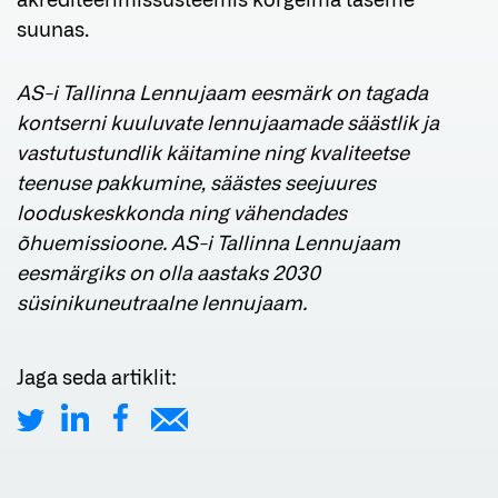
akrediteerimissüsteemis kõrgeima taseme
suunas.
AS-i Tallinna Lennujaam eesmärk on tagada
kontserni kuuluvate lennujaamade säästlik ja
vastutustundlik käitamine ning kvaliteetse
teenuse pakkumine, säästes seejuures
looduskeskkonda ning vähendades
õhuemissioone. AS-i Tallinna Lennujaam
eesmärgiks on olla aastaks 2030
süsinikuneutraalne lennujaam.
Jaga seda artiklit: