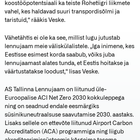
koostööpotentsiaali ka teiste Rohetiigri liikmete
vahel, kes haldavad suuri transpordisõlmi ja
taristuid,“ rääkis Veske.
Vähetähtis ei ole ka see, millist lugu jutustab
lennujaam meie väliskülalistele. „Iga inimene, kes
Eestisse esimest korda saabub, võiks juba
lennujaamast alates tunda, et Eestis hoitakse ja
väärtustatakse loodust,“ lisas Veske.
AS Tallinna Lennujaam on liitunud üle-
Euroopalise ACI Net Zero 2030 kokkuleppega
ning on seadnud endale eesmärgiks
süsinikuneutraalsuse saavutamise 2030. aastaks.
Lisaks sellele on ettevõte liitunud Airport Carbon
Accreditation (ACA) programmiga ning liigub