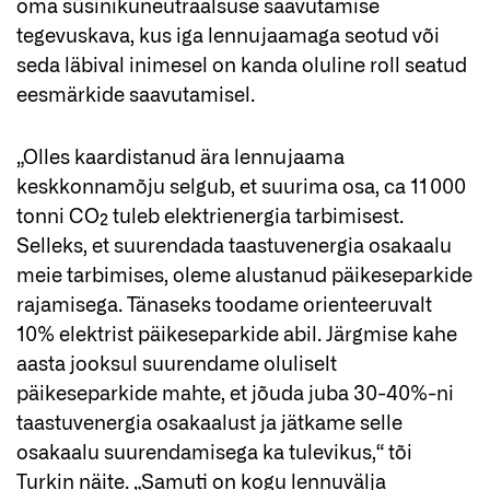
oma süsinikuneutraalsuse saavutamise
tegevuskava, kus iga lennujaamaga seotud või
seda läbival inimesel on kanda oluline roll seatud
eesmärkide saavutamisel.
„Olles kaardistanud ära lennujaama
keskkonnamõju selgub, et suurima osa, ca 11 000
tonni CO₂ tuleb elektrienergia tarbimisest.
Selleks, et suurendada taastuvenergia osakaalu
meie tarbimises, oleme alustanud päikeseparkide
rajamisega. Tänaseks toodame orienteeruvalt
10% elektrist päikeseparkide abil. Järgmise kahe
aasta jooksul suurendame oluliselt
päikeseparkide mahte, et jõuda juba 30-40%-ni
taastuvenergia osakaalust ja jätkame selle
osakaalu suurendamisega ka tulevikus,“ tõi
Turkin näite. „Samuti on kogu lennuvälja