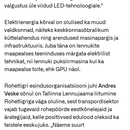
valgustus üle viidud LED-tehnoloogiale.“
Elektrienergia kõrval on olulised ka muud
valdkonnad, näiteks keskkonnasõbralikum
küttelahendus ning arendused masinapargis ja
infrastruktuuris. Juba täna on lennukite
maapealses teeninduses märgata elektrilist
tehnikat, nii lennuki puksiirmasina kui ka
maapealse toite, ehk GPU näol.
Rohetiigri esindusorganisatsiooni juhi
Andres
Veske
sõnul on Tallinna Lennujaama liitumine
Rohetiigriga väga oluline, sest transpordisektor
vajab tugevaid rohepöörde eestkõnelejaid ja
ärategijaid, kelle positiivsed edulood oleksid ka
teistele eeskujuks. „Näeme suurt