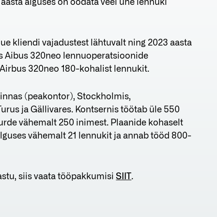
e aasta alguses on oodata veel ühe lennuki
e kliendi vajadustest lähtuvalt ning 2023 aasta
s Aibus 320neo lennuoperatsioonide
 Airbus 320neo 180-kohalist lennukit.
linnas (peakontor), Stockholmis,
urus ja Gällivares. Kontsernis töötab üle 550
uurde vähemalt 250 inimest. Plaanide kohaselt
alguses vähemalt 21 lennukit ja annab tööd 800-
astu, siis vaata tööpakkumisi
SIIT
.