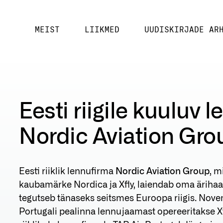
MEIST
LIIKMED
UUDISKIRJADE AR
Eesti riigile kuuluv
Nordic Aviation Gro
Eesti riiklik lennufirma
Nordic Aviation Group
, m
kaubamärke Nordica ja Xfly, laiendab oma äriha
tegutseb tänaseks seitsmes Euroopa riigis. Novem
Portugali pealinna lennujaamast opereeritakse Xf