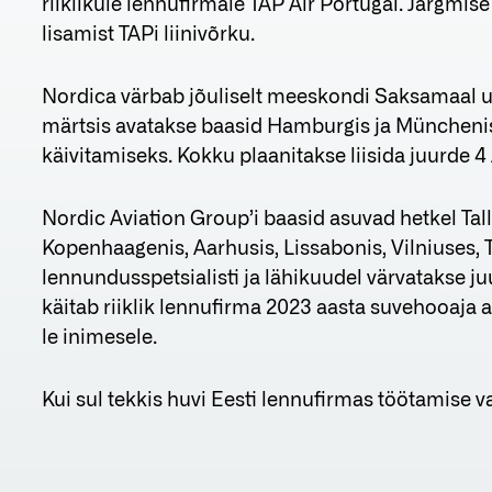
riiklikule lennufirmale TAP Air Portugal. Järgmis
lisamist TAPi liinivõrku.
Nordica värbab jõuliselt meeskondi Saksamaal uu
märtsis avatakse baasid Hamburgis ja Müncheni
käivitamiseks. Kokku plaanitakse liisida juurde 4
Nordic Aviation Group’i baasid asuvad hetkel Tal
Kopenhaagenis, Aarhusis, Lissabonis, Vilniuses, T
lennundusspetsialisti ja lähikuudel värvatakse j
käitab riiklik lennufirma 2023 aasta suvehooaja 
le inimesele.
Kui sul tekkis huvi Eesti lennufirmas töötamise v