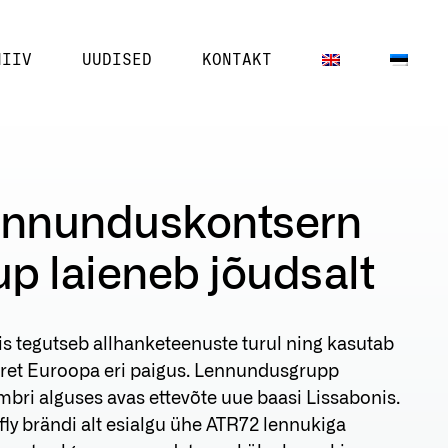
HIIV
UUDISED
KONTAKT
 lennunduskontsern
up laieneb jõudsalt
is tegutseb allhanketeenuste turul ning kasutab
aret Euroopa eri paigus. Lennundusgrupp
bri alguses avas ettevõte uue baasi Lissabonis.
ly brändi alt esialgu ühe ATR72 lennukiga