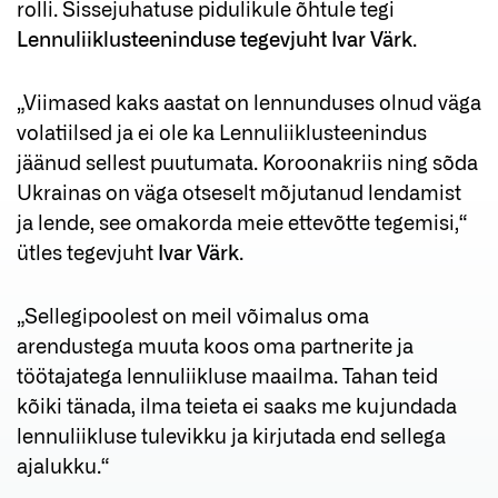
rolli. Sissejuhatuse pidulikule õhtule tegi
Lennuliiklusteeninduse tegevjuht
Ivar Värk
.
„Viimased kaks aastat on lennunduses olnud väga
volatiilsed ja ei ole ka Lennuliiklusteenindus
jäänud sellest puutumata. Koroonakriis ning sõda
Ukrainas on väga otseselt mõjutanud lendamist
ja lende, see omakorda meie ettevõtte tegemisi,“
ütles tegevjuht
Ivar Värk
.
„Sellegipoolest on meil võimalus oma
arendustega muuta koos oma partnerite ja
töötajatega lennuliikluse maailma. Tahan teid
kõiki tänada, ilma teieta ei saaks me kujundada
lennuliikluse tulevikku ja kirjutada end sellega
ajalukku.“