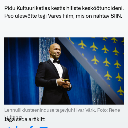
Pidu Kultuurikatlas kestis hiliste kesköötundideni.
Peo ülesvõtte tegi Vares Film, mis on nähtav
SIIN
.
Lennuliiklusteeninduse tegevjuht Ivar Värk. Foto: Rene
Lutterus.
Jaga seda artiklit: