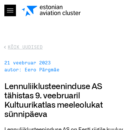
KÕIK UUDISED
21 veebruar 2023
autor: Eero Pärgmäe
Lennuliiklusteeninduse AS
tähistas 9. veebruaril
Kultuurikatlas meeleolukat
sünnipäeva