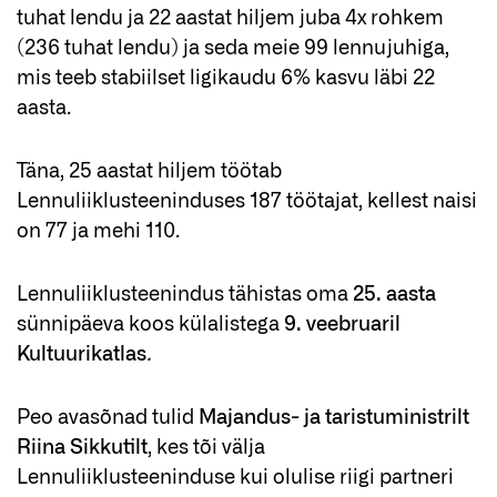
tuhat lendu ja 22 aastat hiljem juba 4x rohkem
(236 tuhat lendu) ja seda meie 99 lennujuhiga,
mis teeb stabiilset ligikaudu 6% kasvu läbi 22
aasta.
Täna, 25 aastat hiljem töötab
Lennuliiklusteeninduses 187 töötajat, kellest naisi
on 77 ja mehi 110.
Lennuliiklusteenindus tähistas oma
25. aasta
sünnipäeva koos külalistega
9. veebruaril
Kultuurikatlas
.
Peo avasõnad tulid
Majandus- ja taristuministrilt
Riina Sikkutilt
, kes tõi välja
Lennuliiklusteeninduse kui olulise riigi partneri