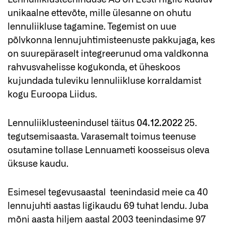
Lennuliiklusteeninduse AS on Eesti riigile kuuluv
unikaalne ettevõte, mille ülesanne on ohutu
lennuliikluse tagamine. Tegemist on uue
põlvkonna lennujuhtimisteenuste pakkujaga, kes
on suurepäraselt integreerunud oma valdkonna
rahvusvahelisse kogukonda, et üheskoos
kujundada tuleviku lennuliikluse korraldamist
kogu Euroopa Liidus.
Lennuliiklusteenindusel täitus
04.12.2022
25.
tegutsemisaasta. Varasemalt toimus teenuse
osutamine tollase Lennuameti koosseisus oleva
üksuse kaudu.
Esimesel tegevusaastal teenindasid meie ca 40
lennujuhti aastas ligikaudu 69 tuhat lendu. Juba
mõni aasta hiljem aastal 2003 teenindasime 97