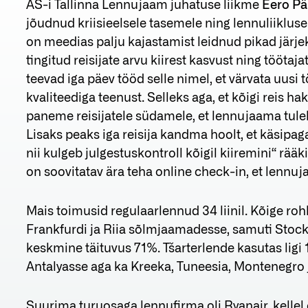
AS-i Tallinna Lennujaam juhatuse liikme
Eero P
jõudnud kriisieelsele tasemele ning lennuliikluse
on meedias palju kajastamist leidnud pikad jär
tingitud reisijate arvu kiirest kasvust ning töötaj
teevad iga päev tööd selle nimel, et värvata uusi
kvaliteediga teenust. Selleks aga, et kõigi reis ha
paneme reisijatele südamele, et lennujaama tule
Lisaks peaks iga reisija kandma hoolt, et käsipag
nii kulgeb julgestuskontroll kõigil kiiremini“ rääk
on soovitatav ära teha online check-in, et lennu
Mais toimusid regulaarlennud 34 liinil. Kõige ro
Frankfurdi ja Riia sõlmjaamadesse, samuti Stock
keskmine täituvus 71%. Tšarterlende kasutas ligi 1
Antalyasse aga ka Kreeka, Tuneesia, Montenegro j
Suurima turuosaga lennufirma oli Ryanair, kellel o