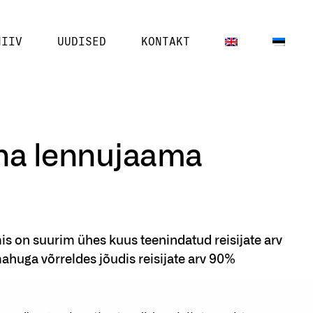
HIIV
UUDISED
KONTAKT
nna lennujaama
mis on suurim ühes kuus teenindatud reisijate arv
mahuga võrreldes jõudis reisijate arv 90%