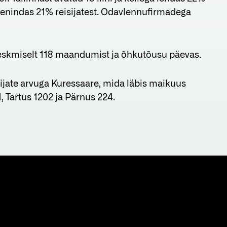
ja teenindas 21% reisijatest. Odavlennufirmadega
eskmiselt 118 maandumist ja õhkutõusu päevas.
ijate arvuga Kuressaare, mida läbis maikuus
1, Tartus 1202 ja Pärnus 224.