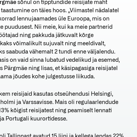
ärgmäe
sõnul on tipptundide reisijate maht
 taastumine on täies hoos. „Viimastel nädalatel
jekorrad lennujaamades üle Euroopa, mis on
ate puudusest. Nii meie, kui ka meie partnerid
 töötajad ning pakkuda jätkuvalt kõrge
kkaks võimalikult sujuvalt ning meeldivalt,
ks saabuda vähemalt 2 tundi enne väljalendu.
asis on vaid sinna lubatud vedelikud ja esemed,
is Pärgmäe ning lisas, et käsipagasiga reisijatel
jaama jõudes kohe julgestusse liikuda.
hkem reisijaid kasutas otseühendusi Helsingi,
holmi ja Varssavisse. Mais oli regulaarlendude
3% kõigist reisijatest ning peamiselt lennati
a Portugali kuurortidesse.
li Tallinnast avatud 15 liini ja kellega lendas 22%