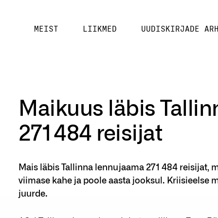
MEIST
LIIKMED
UUDISKIRJADE AR
Maikuus läbis Talli
271 484 reisijat
Mais läbis Tallinna lennujaama 271 484 reisijat, 
viimase kahe ja poole aasta jooksul. Kriisieelse 
juurde.