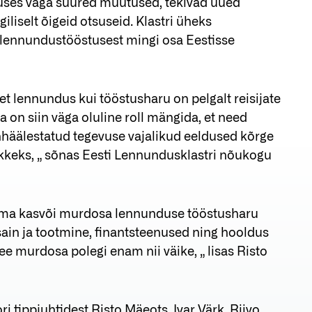
nduses väga suured muutused, tekivad uued
liselt õigeid otsuseid. Klastri üheks
t lennundustööstusest mingi osa Eestisse
 et lennundus kui tööstusharu on pelgalt reisijate
a on siin väga oluline roll mängida, et need
nhäälestatud tegevuse vajalikud eeldused kõrge
ekkeks, „ sõnas Eesti Lennundusklastri nõukogu
ooma kasvõi murdosa lennunduse tööstusharu
isain ja tootmine, finantsteenused ning hooldus
ee murdosa polegi enam nii väike, „ lisas Risto
 tippjuhtidest Risto Mäeots, Ivar Värk, Riivo