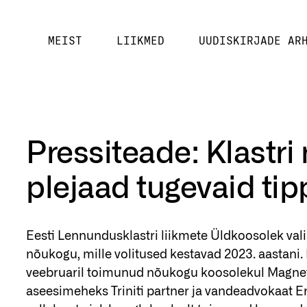
MEIST
LIIKMED
UUDISKIRJADE AR
Pressiteade: Klastri
plejaad tugevaid tip
Eesti Lennundusklastri liikmete Üldkoosolek va
nõukogu, mille volitused kestavad 2023. aastani.
veebruaril toimunud nõukogu koosolekul Magnet
aseesimeheks Triniti partner ja vandeadvokaat E