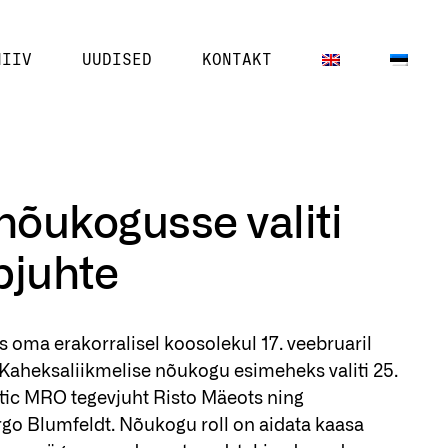
HIIV
UUDISED
KONTAKT
 nõukogusse valiti
pjuhte
lis oma
era
korralisel koosolekul 17. veebruaril
 Kaheksaliikmelise nõukogu esimeheks valiti 25.
ic MRO tegevjuht Risto Mäeots ning
rgo Blumfeldt. Nõukogu roll on aidata kaasa