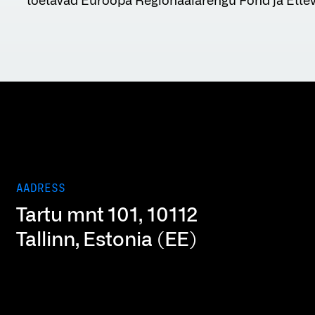
toetavad Euroopa Regionaalarengu Fond ja Ette
AADRESS
Tartu mnt 101, 10112
Tallinn, Estonia (EE)