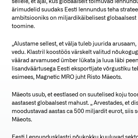
sellele, et ajal, kus globaalselt toimuvad lennu
ärimudelid suudaks Eesti lennundus teha strateegi
ambitsiooniks on miljardikäibelisest globaalses
toomine.
„Alustame sellest, et välja tuleb juurida arusaam,
vedu. Klastril koostöös värskelt valitud nõukogug
väärad arvamused ümber lükata ja luua läbi pee
lisandväärtusega Eesti eksportijate võrgustiku t
esimees, Magnetic MRO juht Risto Mäeots.
Mäeots usub, et eestlased on suutelised koju t
aastasest globaalsest mahust. „ Arvestades, et d
moodustavad aastas ca 500 miljardit eurot, siis s
Mäeots.
Eesti Lennundusklastri nõukokku kuuluvad sektori