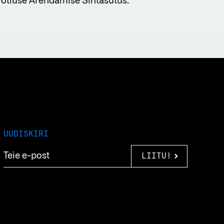
võtluse Arendamise Sihtasutus.
UUDISKIRI
LIITU!