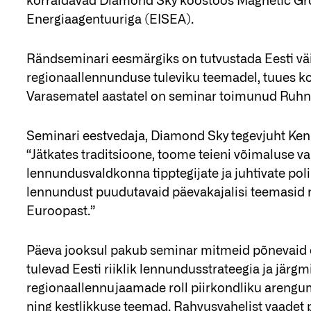
korraldavad Diamond Sky koostöös Magnetic Gro
Energiaagentuuriga (EISEA).
Rändseminari eesmärgiks on tutvustada Eesti väi
regionaallennunduse tuleviku teemadel, tuues 
Varasematel aastatel on seminar toimunud Ruhnus
Seminari eestvedaja, Diamond Sky tegevjuht Ken K
“Jätkates traditsioone, toome teieni võimaluse 
lennundusvaldkonna tipptegijate ja juhtivate polii
lennundust puudutavaid päevakajalisi teemasid 
Euroopast.”
Päeva jooksul pakub seminar mitmeid põnevaid e
tulevad Eesti riiklik lennundusstrateegia ja järg
regionaallennujaamade roll piirkondliku areng
ning kestlikkuse teemad. Rahvusvahelist vaad