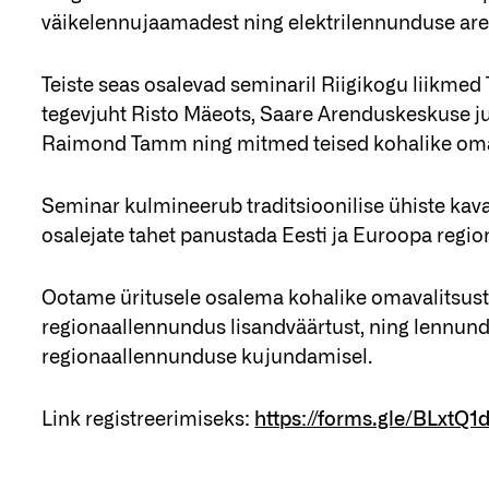
väikelennujaamadest ning elektrilennunduse ar
Teiste seas osalevad seminaril Riigikogu liikm
tegevjuht Risto Mäeots, Saare Arenduskeskuse ju
Raimond Tamm ning mitmed teised kohalike omav
Seminar kulmineerub traditsioonilise ühiste kavat
osalejate tahet panustada Eesti ja Euroopa regi
Ootame üritusele osalema kohalike omavalitsuste 
regionaallennundus lisandväärtust, ning lennundu
regionaallennunduse kujundamisel.
Link registreerimiseks:
https://forms.gle/BLxtQ