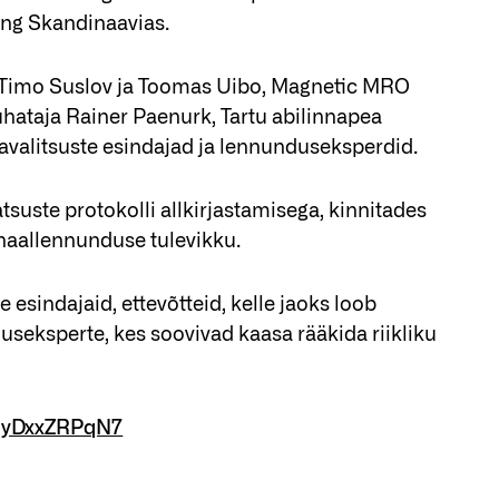
eng Skandinaavias.
ed Timo Suslov ja Toomas Uibo, Magnetic MRO
hataja Rainer Paenurk, Tartu abilinnapea
alitsuste esindajad ja lennunduseksperdid.
suste protokolli allkirjastamisega, kinnitades
onaallennunduse tulevikku.
esindajaid, ettevõtteid, kelle jaoks loob
seksperte, kes soovivad kaasa rääkida riikliku
1dyDxxZRPqN7