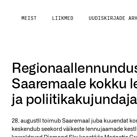
MEIST
LIIKMED
UUDISKIRJADE AR
Regionaallennundus
Saaremaale kokku 
ja poliitikakujundaj
28. augustil toimub Saaremaal juba kuuendat k
keskendub seekord väikeste lennujaamade kestli