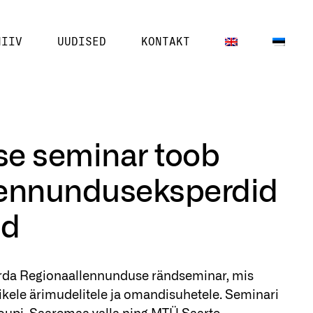
HIIV
UUDISED
KONTAKT
e seminar toob
lennunduseksperdid
ad
orda Regionaallennunduse rändseminar, mis
kele ärimudelitele ja omandisuhetele. Seminari