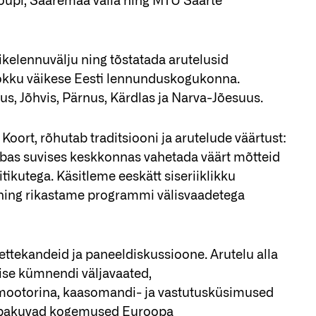
upi, Saaremaa valla ning MTÜ Saarte
kelennuvälju ning tõstatada arutelusid
kokku väikese Eesti lennunduskogukonna.
, Jõhvis, Pärnus, Kärdlas ja Narva-Jõesuus.
oort, rõhutab traditsiooni ja arutelude väärtust:
vabas suvises keskkonnas vahetada väärt mõtteid
tikutega. Käsitleme eeskätt siseriiklikku
ning rikastame programmi välisvaadetega
ttekandeid ja paneeldiskussioone. Arutelu alla
mise kümnendi väljavaated,
umootorina, kaasomandi- ja vastutusküsimused
et pakuvad kogemused Euroopa