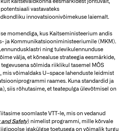
ikult kaitsevaldkonna eesmärkidest johtuvalt,
 potentsiaali vastavateks
ldkondliku innovatsioonivõimekuse laiemalt.
olse momendiga, kus Kaitseministeerium andis
s- ja Kommunikatsiooniministeeriumile (MKM).
Lennundusklastri ning tulevikulennunduse
ime välja, et kõnealuse strateegia eesmärkide,
 tegevusena sõlmida riiklikul tasemel MÕS
, mis võimaldaks U–space lahenduste leidmist
ovatsiooniprogrammi raames. Kuna standardid ja
, siis rõhutasime, et teatepulga ülevõtmisel on
 Viitasime soomlaste VTT-le, mis on vedanud
 and Safety
)
nimelist programmi, mille kõrvale
Riigipoolse igakülgse toetusega on võimalik turgu