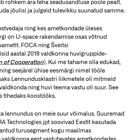
leb rohkem ära teha seadusandluse poole pealt.
da jõulisi ja julgeid tulevikku suunatud samme.
eestvedaja ning kes ametkondade üleses
 järgi on U-space rakendamise osas võtnud
ametit. FOCA ning Šveitsi
isid aastal 2018 valdkonna huvigruppide-
of Cooperation
)
. Kui me tahame olla edukad,
ing seejärel ühise eesmärgi nimel tööle
saks Lennundusklastri liikmetele oli mitmeid
 valdkonda ning huvi teema vastu oli suur. See
s tihedaks koostööks.
a lennundus on meie suur võimalus. Suuremad
A Technologies jpt soovivad Eestit kasutada
b antud turusegment kogu maailmas
ka valdkonna eest vastutavates ametkondades