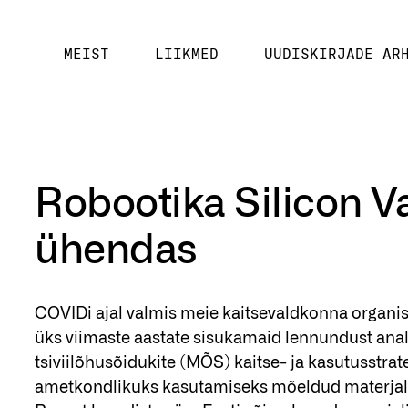
MEIST
LIIKMED
UUDISKIRJADE AR
Robootika Silicon Val
ühendas
COVIDi ajal valmis meie kaitsevaldkonna organis
üks viimaste aastate sisukamaid lennundust an
tsiviilõhusõidukite (MÕS) kaitse- ja kasutusstra
ametkondlikuks kasutamiseks mõeldud materjaliga