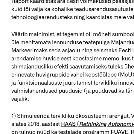
Raport kaardistas ära Eesti võimekused peaasjal
kuid tõi välja ka kohalike teadusarendusasutuste
tehnoloogiaarendusteks ning kaardistas meie va
Väärib mainimist, et tegemist oli mõneti sümbo
üle mehitamata lennunduse teatepulga Majandu
Markeerimaks seda asjaolu ning seismaks Eesti 
arendamise huvide eest koostasime memo, kus tõ
sh majandusliku efekti saavutamiseks tuleks ühe
erinevate huvigruppide vahel koostöölepe (MoU)
ja funktsionaalsuste juurutamist tervikliku inn
valmislahendused puudusid (ja puuduvad ka täna)
vajalik:
1) Stimuleerida tervikliku ökosüsteemi arengut.
alates 2018. aastast
RAAS (
Rethinking Autonomy
on tulnud nüüd ka testalade programm
FUAVE
. 