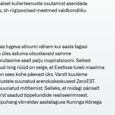
ealset kullerteenuste osutamist asendada
tus, sh riigipoolsed meetmed valdkondliku
as tugeva sõnumi vähem kui aasta tagasi
s üles astuma otsustavaid samme
tasime sealt palju inspiratsiooni. Sellest
ud ning nüüd on selge, et Eestisse tuleb maailma
on sees kohe päevast üks. Varsti kuuleme
dustele suunatud arenduskeskusest ZeroEST.
suunatud mõtlemist. Selleks, et midagi päriselt
y’st saadud õppetundide realiseerimisest.
onipuhang võrreldav aastataguse Kuninga Kõnega