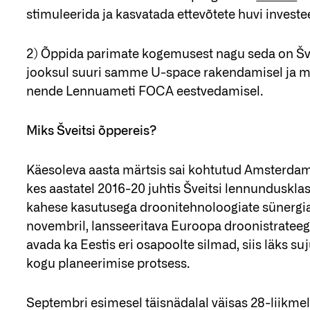
stimuleerida ja kasvatada ettevõtete huvi invest
2) Õppida parimate kogemusest nagu seda on Švei
jooksul suuri samme U-space rakendamisel ja m
nende Lennuameti FOCA eestvedamisel.
Miks Šveitsi õppereis?
Käesoleva aasta märtsis sai kohtutud Amsterdam D
kes aastatel 2016-20 juhtis Šveitsi lennundusklas
kahese kasutusega droonitehnoloogiate sünergiat
novembril, lansseeritava Euroopa droonistrateegi
avada ka Eestis eri osapoolte silmad, siis läks su
kogu planeerimise protsess.
Septembri esimesel täisnädalal väisas 28-liikmel