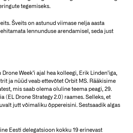
eeringute tegemiseks.
ts. Šveits on astunud viimase nelja aasta
ehitamata lennunduse arendamisel, seda just
rone Week’i ajal hea kolleegi, Erik Linden’iga,
trit ja nüüd veab ettevõtet Orbit MS. Rääkisime
est, mis saab olema oluline teema peagi, 29.
a (EL Drone Strategy 2.0) raames. Selleks, et
juvalt jutt võimaliku õppereisini. Sestsaadik algas
ine Eesti delegatsioon kokku 19 erinevast