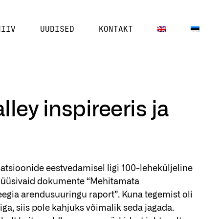
HIIV
UUDISED
KONTAKT
ley inspireeris ja
atsioonide eestvedamisel ligi 100-leheküljeline
alüüsivaid dokumente “Mehitamata
teegia arendusuuringu raport”. Kuna tegemist oli
, siis pole kahjuks võimalik seda jagada.