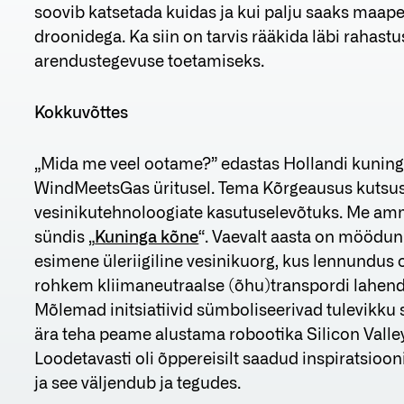
soovib katsetada kuidas ja kui palju saaks maap
droonidega. Ka siin on tarvis rääkida läbi rahas
arendustegevuse toetamiseks.
Kokkuvõttes
„Mida me veel ootame?” edastas Hollandi kuning
WindMeetsGas üritusel. Tema Kõrgeausus kutsu
vesinikutehnoloogiate kasutuselevõtuks. Me ammu
sündis „
Kuninga kõne
“. Vaevalt aasta on möödun
esimene üleriigiline vesinikuorg, kus lennundus 
rohkem kliimaneutraalse (õhu)transpordi lahen
Mõlemad initsiatiivid sümboliseerivad tulevikku 
ära teha peame alustama robootika Silicon Valle
Loodetavasti oli õppereisilt saadud inspiratsio
ja see väljendub ja tegudes.