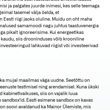
isi ja palgates juurde inimesi, kes selle teemaga
geimal tasemel välja öelda, et
Eesti riigi jaoks oluline. Muidu on oht maha
imalused samamoodi nagu juhtus taastuvenergia
ga pikalt ignoreerisime. Kui energeetikas
 kaudu, siis drooninduses võib krooniline
 investeeringud lahkuvad riigist või investeerivad
 ka mujal maailmas väga uudne. Seetõttu on
te teenuste testimisel ning arendamisel. Kuna ükski
 kabinetivaikuses, siis on vajalik luua
 sandbox’id. Eesti esimene sandbox on kavas
 on soovi avaldanud ka Mainor Ülemiste, mis