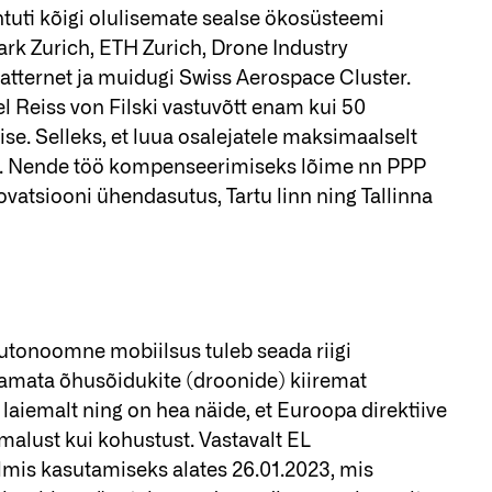
htuti kõigi olulisemate sealse ökosüsteemi
rk Zurich, ETH Zurich, Drone Industry
Matternet ja muidugi Swiss Aerospace Cluster.
l Reiss von Filski vastuvõtt enam kui 50
ise. Selleks, et luua osalejatele maksimaalselt
ega. Nende töö kompenseerimiseks lõime nn PPP
ovatsiooni ühendasutus, Tartu linn ning Tallinna
utonoomne mobiilsus tuleb seada riigi
tamata õhusõidukite (droonide) kiiremat
laiemalt ning on hea näide, et Euroopa direktiive
malust kui kohustust. Vastavalt EL
lmis kasutamiseks alates 26.01.2023, mis