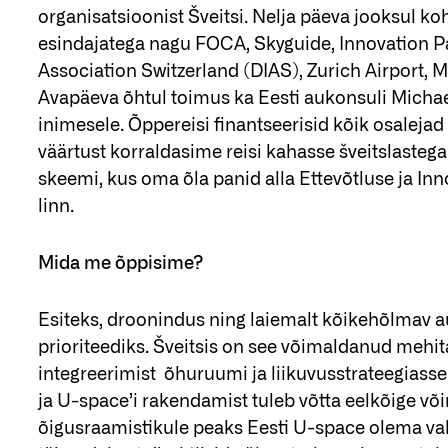
organisatsioonist Šveitsi. Nelja päeva jooksul ko
esindajatega nagu FOCA, Skyguide, Innovation Pa
Association Switzerland (DIAS), Zurich Airport, 
Avapäeva õhtul toimus ka Eesti aukonsuli Michae
inimesele. Õppereisi finantseerisid kõik osalejad 
väärtust korraldasime reisi kahasse šveitslast
skeemi, kus oma õla panid alla Ettevõtluse ja Inn
linn.
Mida me õppisime?
Esiteks, droonindus ning laiemalt kõikehõlmav a
prioriteediks. Šveitsis on see võimaldanud mehi
integreerimist õhuruumi ja liikuvusstrateegiasse 
ja U-space’i rakendamist tuleb võtta eelkõige või
õigusraamistikule peaks Eesti U-space olema va