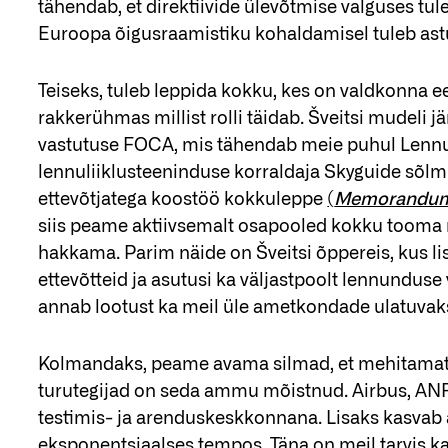
tähendab, et direktiivide ülevõtmise valguses tu
Euroopa õigusraamistiku kohaldamisel tuleb astu
Teiseks, tuleb leppida kokku, kes on valdkonna 
rakkerühmas millist rolli täidab. Šveitsi mudeli
vastutuse FOCA, mis tähendab meie puhul Lennu
lennuliiklusteeninduse korraldaja Skyguide sõlm
ettevõtjatega koostöö kokkuleppe
(
Memorandum 
siis peame aktiivsemalt osapooled kokku tooma n
hakkama. Parim näide on Šveitsi õppereis, kus li
ettevõtteid ja asutusi ka väljastpoolt lennunduse
annab lootust ka meil üle ametkondade ulatuvak
Kolmandaks, peame avama silmad, et mehitamat
turutegijad on seda ammu mõistnud. Airbus, ANR
testimis- ja arenduskeskkonnana. Lisaks kasva
eksponentsiaalses tempos. Täna on meil tarvis 