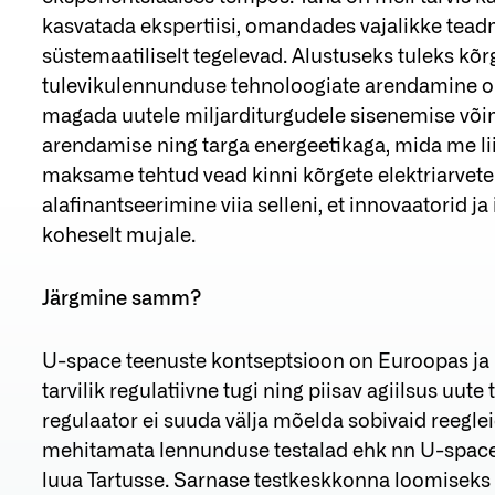
kasvatada ekspertiisi, omandades vajalikke teadm
süstemaatiliselt tegelevad. Alustuseks tuleks kõr
tulevikulennunduse tehnoloogiate arendamine on 
magada uutele miljarditurgudele sisenemise võ
arendamise ning targa energeetikaga, mida me lii
maksame tehtud vead kinni kõrgete elektriarvete
alafinantseerimine viia selleni, et innovaatorid ja
koheselt mujale.
Järgmine samm?
U-space teenuste kontseptsioon on Euroopas ja
tarvilik regulatiivne tugi ning piisav agiilsus uu
regulaator ei suuda välja mõelda sobivaid reegleid
mehitamata lennunduse testalad ehk nn U-space
luua Tartusse. Sarnase testkeskkonna loomiseks