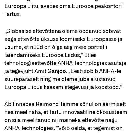
Euroopa Liitu, avades oma Euroopa peakontori
Tartus.
„Globaalse ettevõttena oleme oodanud sobivat
aega ettevõtte üksuse loomiseks Euroopasse ja
usume, et nüüd on õige aeg meie portfelli
laiendamiseks Euroopa Liidus,“ ütles
tehnoloogiaettevõtte ANRA Technologies asutaja
ja tegevjuht
Amit Ganjoo
. „Eesti sobib ANRA-le
suurepäraselt ning me oleme juba alustanud
Euroopa Liidus kaasamistegevusi ja koostööd.“
Abilinnapea
Raimond Tamme
sõnul on äärmiselt
hea meel näha, et Tartu innovaatiline ökosüsteem
on siia meelitanud nii maineka ettevõtte nagu
ANRA Technologies. “Võib öelda, et tegemist on