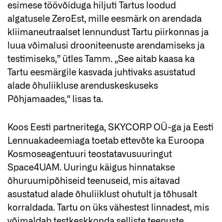
esimese töövõiduga hiljuti Tartus loodud
algatusele ZeroEst, mille eesmärk on arendada
kliimaneutraalset lennundust Tartu piirkonnas ja
luua võimalusi drooniteenuste arendamiseks ja
testimiseks,” ütles Tamm. „See aitab kaasa ka
Tartu eesmärgile kasvada juhtivaks asustatud
alade õhuliikluse arenduskeskuseks
Põhjamaades,“ lisas ta.
Koos Eesti partneritega, SKYCORP OÜ-ga ja Eesti
Lennuakadeemiaga toetab ettevõte ka Euroopa
Kosmoseagentuuri teostatavusuuringut
Space4UAM. Uuringu käigus hinnatakse
õhuruumipõhiseid teenuseid, mis aitavad
asustatud alade õhuliiklust ohutult ja tõhusalt
korraldada. Tartu on üks vähestest linnadest, mis
võimaldab testkeskkonda selliste teenuste