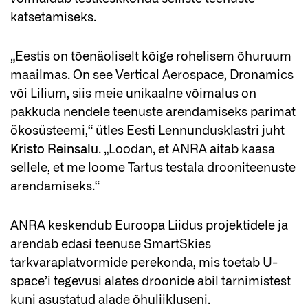
katsetamiseks.
„Eestis on tõenäoliselt kõige rohelisem õhuruum
maailmas. On see Vertical Aerospace, Dronamics
või Lilium, siis meie unikaalne võimalus on
pakkuda nendele teenuste arendamiseks parimat
ökosüsteemi,“ ütles Eesti Lennundusklastri juht
Kristo Reinsalu
. „Loodan, et ANRA aitab kaasa
sellele, et me loome Tartus testala drooniteenuste
arendamiseks.“
ANRA keskendub Euroopa Liidus projektidele ja
arendab edasi teenuse SmartSkies
tarkvaraplatvormide perekonda, mis toetab U-
space’i tegevusi alates droonide abil tarnimistest
kuni asustatud alade õhuliikluseni.